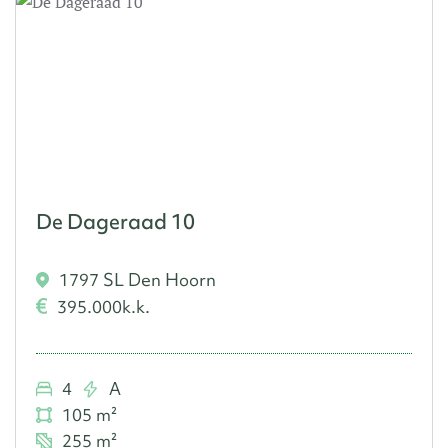
De Dageraad 10
1797 SL Den Hoorn
395.000
k.k.
4
A
105 m²
255 m²