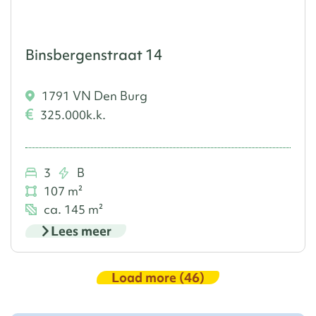
Binsbergenstraat 14
1791 VN Den Burg
325.000
k.k.
3
B
107 m²
ca. 145 m²
Lees meer
Load more (
46
)