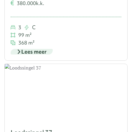
380.000
k.k.
3
C
99 m²
368 m²
Lees meer