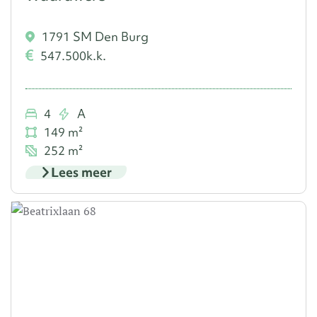
1791 SM Den Burg
547.500
k.k.
4
A
149 m²
252 m²
Lees meer