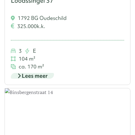
Loodssingel 37
1792 BG Oudeschild
325.000
k.k.
3
E
104 m²
ca. 170 m²
Lees meer