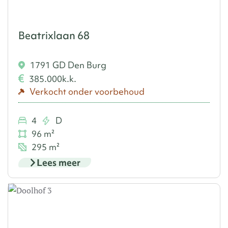
Beatrixlaan 68
1791 GD Den Burg
385.000
k.k.
Verkocht onder voorbehoud
4
D
96 m²
295 m²
Lees meer