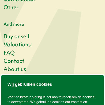
Other
And more
Buy or sell
Valuations
FAQ
Contact
About us
Newsletter
Wij gebruiken cookies
Kogerstraat 57
1791 EP Den Burg
Voor de beste ervaring is het aan te raden om de cookies
0222 - 313 025
info@texelvastgoed.nl
te accepteren. We gebruiken cookies om content en