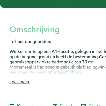
Omschrijving
Te huur aangeboden:
Winkelruimte op een A1-locatie, gelegen in het h
op de begane grond en heeft de bestemming
Cen
gebruiksoppervlakte bedraagt circa 70 m².
Momenteel is het pand in gebruik als kledingwink
eventueel ter overname beschikbaar.
Lees meer
De gebruiksoppervlakte is als volgt onderverdeel
Winkelruimte
ca. 42 m²
Dagverblijf
ca. 13 m²