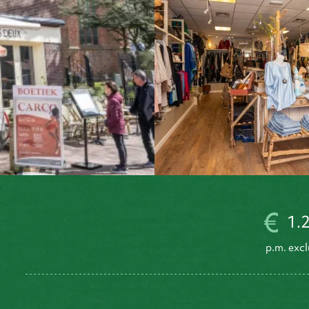
1.
p.m. excl