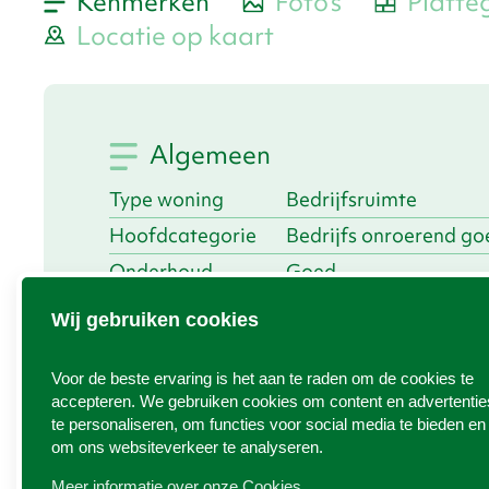
Kenmerken
Foto's
Platte
Pasruimte
ca.
4 m²
Locatie op kaart
Kelder
ca. 11 m²
De huidige eigenaar draait al 20 jaar op deze loc
concern over te nemen.
Algemeen
Alleen de overname van de huur van het pand is 
Type woning
Bedrijfsruimte
De huur bedraagt thans € 1.265,29 exclusief bt
Hoofdcategorie
Bedrijfs onroerend go
Onderhoud
Goed
De precariorechten van de Gemeente Texel voor h
binnen
bedraagt € 688,75 per jaar.
Wij gebruiken cookies
Onderhoud
Goed
Aan de voorzijde van het pand bevindt zich een 
buiten
Voor de beste ervaring is het aan te raden om de cookies te
Aanvaarding
In overleg
Het achter het winkelgedeelte gelegen dagverblijf
accepteren. We gebruiken cookies om content en advertentie
Publicatie
23. April 2026
te personaliseren, om functies voor social media te bieden en
Aansluitend aan het winkelgedeelte de paskamer 
om ons websiteverkeer te analyseren.
datum
Kortom:
Meer informatie over onze Cookies