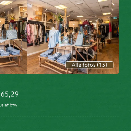
Alle foto's (15)
265,29
usief btw