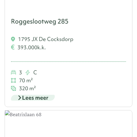
Roggeslootweg 285
1795 JX De Cocksdorp
393.000
k.k.
3
C
70 m²
320 m²
Lees meer