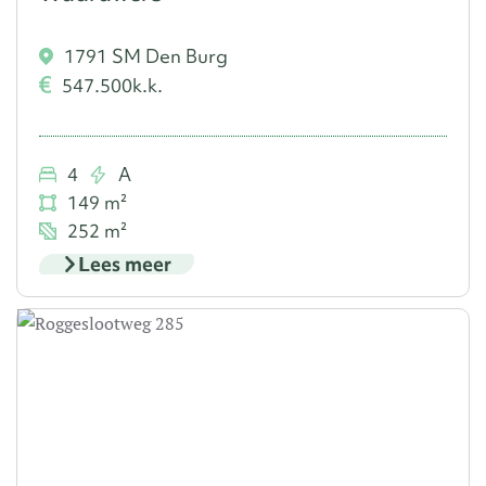
1791 SM Den Burg
547.500
k.k.
4
A
149 m²
252 m²
Lees meer