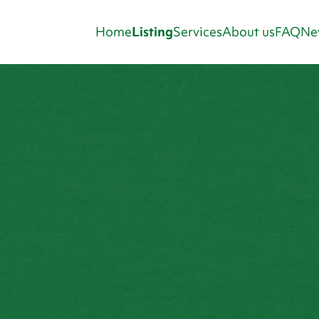
Home
Listing
Services
About us
FAQ
Ne