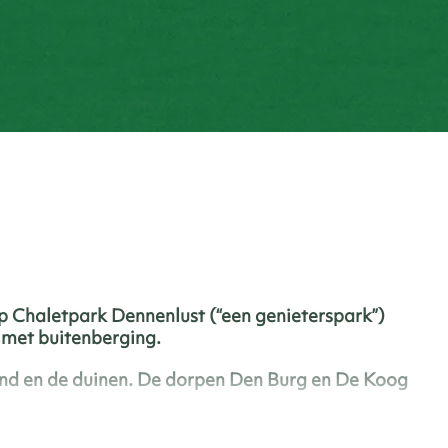
op Chaletpark Dennenlust (“een genieterspark”)
t met buitenberging.
nd en de duinen. De dorpen Den Burg en De Koog