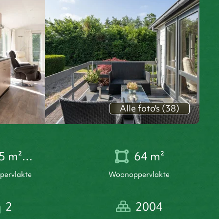
Alle foto's (38)
5 m²…
64 m²
ppervlakte
woonoppervlakte
2
2004