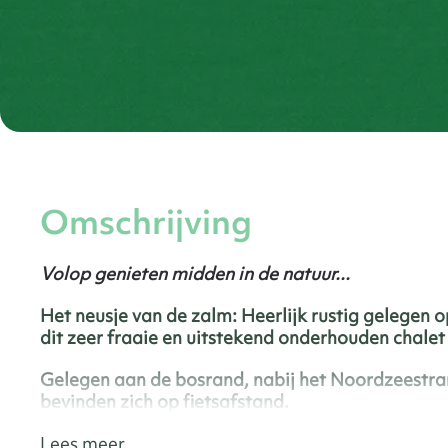
Omschrijving
Volop genieten midden in de natuur...
Het neusje van de zalm: Heerlijk rustig gelegen 
dit zeer fraaie en uitstekend onderhouden chale
Gelegen aan de bosrand, nabij het Noordzeestra
bevinden zich op fietsafstand.
Lees meer
Hier hoor je de vogels fluiten...