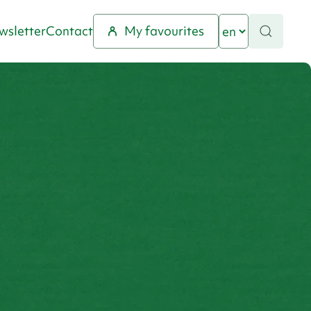
wsletter
Contact
My favourites