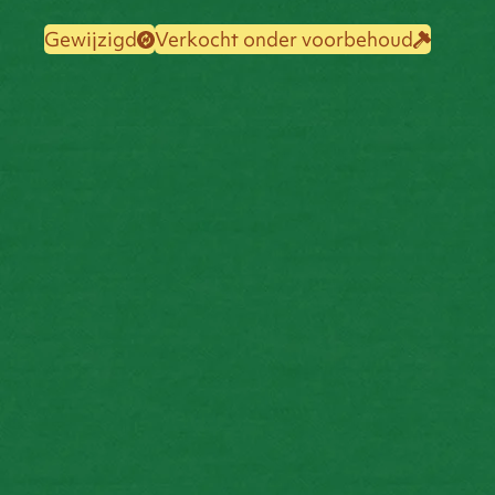
Gewijzigd
Verkocht onder voorbehoud