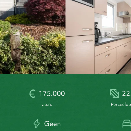
175.000
22
v.o.n.
perceelo
Geen