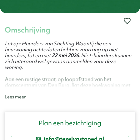
Omschrijving
Let op: Huurders van Stichting Woontij die een
huurwoning achterlaten hebben voorrang op niet-
huurders, tot en met
22 mei 2026
. Niet-huurders kunnen
zich uiteraard wel gewoon aanmelden voor deze
woning.
Aan een rustige straat, op loopafstand van het
dorpscentrum van Den Burg, ligt deze hoekwoning met
aangebouwde bijkeuken en berging, gelegen op 240 m²
Lees meer
eigen grond. De woning biedt een praktische indeling
met drie slaapkamers en zowel een voor- als achtertuin
met zijpad. Deze woning wordt door ons verkocht
namens Stichting Woontij.
Plan een bezichtiging
Via de entree betreedt u de hal met meterkast,
toiletruimte, trapopgang en praktische trapkast. Vanuit
info@texelvastgoed.nl
de hal loopt u door naar de woonkamer. De woonkamer