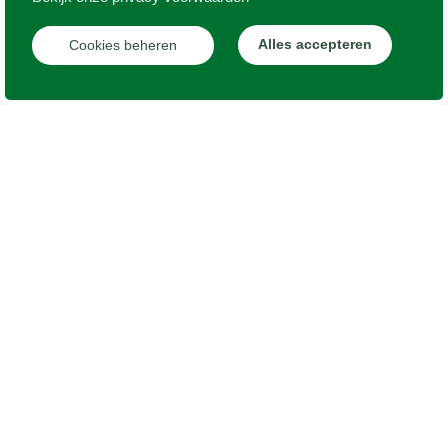
Alles accepteren
Cookies beheren
Information or advice
info@texelvastgoed.nl
0222 - 313 025
Our team is here for you