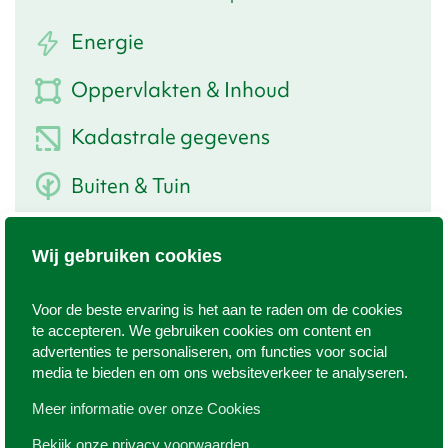
Energie
Oppervlakten & Inhoud
Kadastrale gegevens
Buiten & Tuin
Indeling verdieping
Wij gebruiken cookies
1e verdieping
Overloop, Badkamer
Overig 1e
4 slaapkamers
Voor de beste ervaring is het aan te raden om de cookies
verdieping
te accepteren. We gebruiken cookies om content en
2e
Bergruimte
advertenties te personaliseren, om functies voor social
verdieping/zolder
media te bieden en om ons websiteverkeer te analyseren.
Meer informatie over onze Cookies
Bergruimte
Bekijk onze privacy voorwaarden