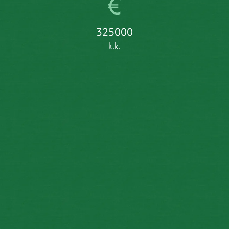
325000
k.k.