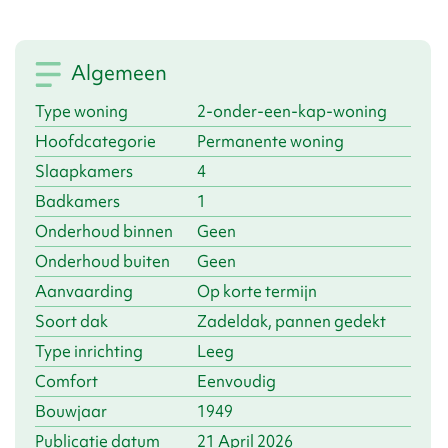
enige aandacht en onderhoud.
Aan de zijkant bevindt zich een vrijstaande schuur, ideaal
als klusruimte, opslag of fietsenstalling. Parkeren op
Algemeen
eigen terrein is een pré.
Type woning
2-onder-een-kap-woning
Let op: Geïnteresseerden die een woning van
Hoofdcategorie
Permanente woning
Woontij
achterlaten hebben voorrang op de aankoop
van deze woning.
Slaapkamers
4
Badkamers
1
Onderhoud binnen
Geen
Onderhoud buiten
Geen
Aanvaarding
Op korte termijn
Soort dak
Zadeldak, pannen gedekt
Type inrichting
Leeg
Comfort
Eenvoudig
Bouwjaar
1949
Publicatie datum
21 April 2026