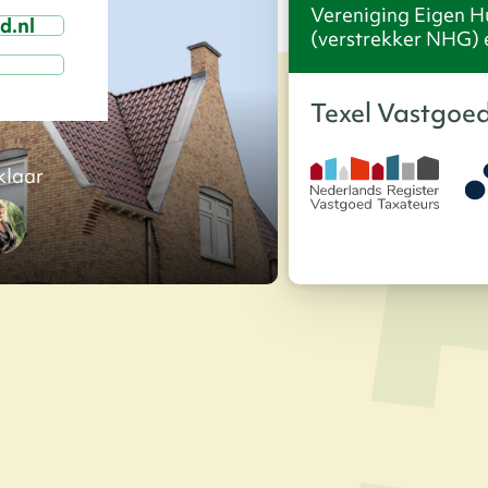
Vereniging Eigen H
d.nl
(verstrekker NHG) 
5
Texel Vastgoed
klaar