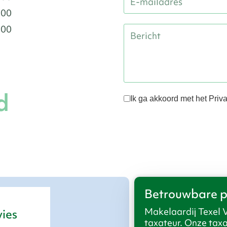
:00
:00
d
Ik ga akkoord met het Priv
Betrouwbare p
Makelaardij Texel 
vies
taxateur. Onze tax