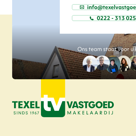
info@texelvastgoe
0222 - 313 02
Ons team staat voor u 