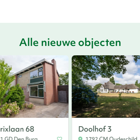
Alle nieuwe objecten
rixlaan 68
Doolhof 3
1 GD Den Burg
1792 CM Oudeschild