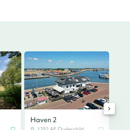
Haven 2
De 
1792 AE Oudeschild