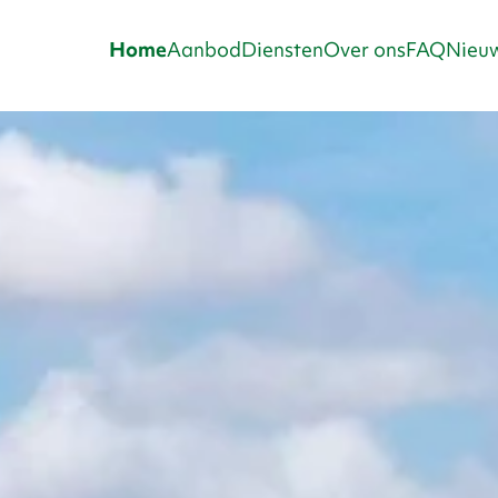
Home
Aanbod
Diensten
Over ons
FAQ
Nieuw