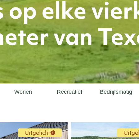
 op elke vie
eter van Tex
Wonen
Recreatief
Bedrijfsmatig
Uitgelicht
Uitgel