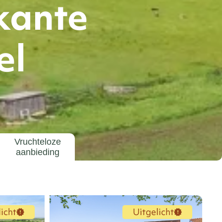
rkante
el
Vruchteloze
aanbieding
icht
Uitgelicht