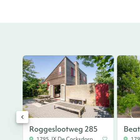
Roggeslootweg 285
Beat
1795 JX De Cocksdorp
179