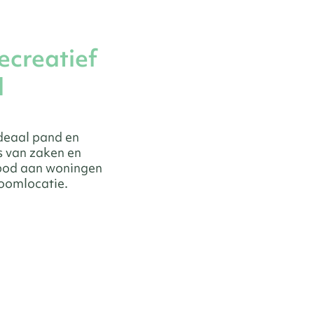
ecreatief
l
ideaal pand en
s van zaken en
nbod aan woningen
roomlocatie.